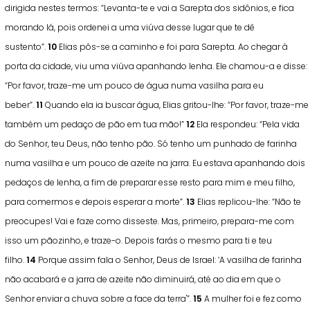
dirigida nestes termos: “Levanta-te e vai a Sarepta dos sidônios, e fica
morando lá, pois ordenei a uma viúva desse lugar que te dê
sustento”.
10
Elias pôs-se a caminho e foi para Sarepta. Ao chegar à
porta da cidade, viu uma viúva apanhando lenha. Ele chamou-a e disse:
“Por favor, traze-me um pouco de água numa vasilha para eu
beber”.
11
Quando ela ia buscar água, Elias gritou-lhe: “Por favor, traze-me
também um pedaço de pão em tua mão!”
12
Ela respondeu: “Pela vida
do Senhor, teu Deus, não tenho pão. Só tenho um punhado de farinha
numa vasilha e um pouco de azeite na jarra. Eu estava apanhando dois
pedaços de lenha, a fim de preparar esse resto para mim e meu filho,
para comermos e depois esperar a morte”.
13
Elias replicou-lhe: “Não te
preocupes! Vai e faze como disseste. Mas, primeiro, prepara-me com
isso um pãozinho, e traze-o. Depois farás o mesmo para ti e teu
filho.
14
Porque assim fala o Senhor, Deus de Israel: ‘A vasilha de farinha
não acabará e a jarra de azeite não diminuirá, até ao dia em que o
Senhor enviar a chuva sobre a face da terra'”.
15
A mulher foi e fez como