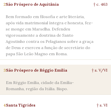
2
São Próspero de Aquitânia
† c. 463
Bem formado em filosofia e arte literária,
após vida matrimonial íntegra e honesta, fez-
se monge em Marselha. Defendeu
vigorosamente a doutrina de Santo
Agostinho contra os Pelagianos sobre a graça
de Deus e exerceu a função de secretário do
papa São Leão Magno em Roma.
3
São Próspero de Réggio Emília
† s. V/VI
Em Réggio Emília, cidade da Emília-
Romanha, região da Itália. Bispo.
4
Santa Tígrides
† s. VI