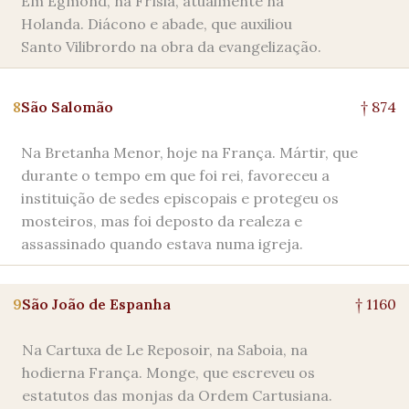
Em Egmond, na Frísia, atualmente na
Holanda. Diácono e abade, que auxiliou
Santo Vilibrordo na obra da evangelização.
8
São Salomão
† 874
Na Bretanha Menor, hoje na França. Mártir, que
durante o tempo em que foi rei, favoreceu a
instituição de sedes episcopais e protegeu os
mosteiros, mas foi deposto da realeza e
assassinado quando estava numa igreja.
9
São João de Espanha
† 1160
Na Cartuxa de Le Reposoir, na Saboia, na
hodierna França. Monge, que escreveu os
estatutos das monjas da Ordem Cartusiana.