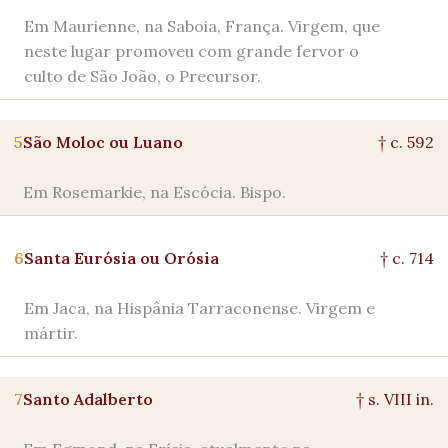
Em Maurienne, na Saboia, França. Virgem, que
neste lugar promoveu com grande fervor o
culto de São João, o Precursor.
5
São Moloc ou Luano
† c. 592
Em Rosemarkie, na Escócia. Bispo.
6
Santa Eurósia ou Orósia
† c. 714
Em Jaca, na Hispânia Tarraconense. Virgem e
mártir.
7
Santo Adalberto
† s. VIII in.