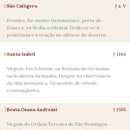
5
São Calógero
† s. V
Eremita. No monte Gemmariaro, perto de
Sciacca, na Sicília ocidental. Dedicou-se à
penitência e à oração no silêncio do deserto.
6
Santa Isabel
† 1164
Virgem. Em Schönau, na Renânia da Germânia,
na hodierna Alemanha. Insigne na observância
da vida monástica, foi modelo de virtude
contemplativa.
7
Beata Osana Andreási
† 1505
Virgem da Ordem Terceira de São Domingos.