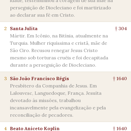
idade, testemunhou a coragem de sua mãe na
perseguição de Diocleciano e foi martirizado
ao declarar sua fé em Cristo.
2
Santa Julita
† 304
Mártir. Em Icônio, na Bitínia, atualmente na
Turquia. Mulher riquíssima e cristã, mãe de
São Ciro. Recusou renegar Jesus Cristo
mesmo sob torturas cruéis e foi decapitada
durante a perseguição de Diocleciano.
3
São João Francisco Régis
† 1640
Presbítero da Companhia de Jesus. Em
Lalouvesc, Languedoque, França. Jesuíta
devotado às missões, trabalhou
incansavelmente pela evangelização e pela
reconciliação de pecadores.
4
Beato Aniceto Koplin
† 1640