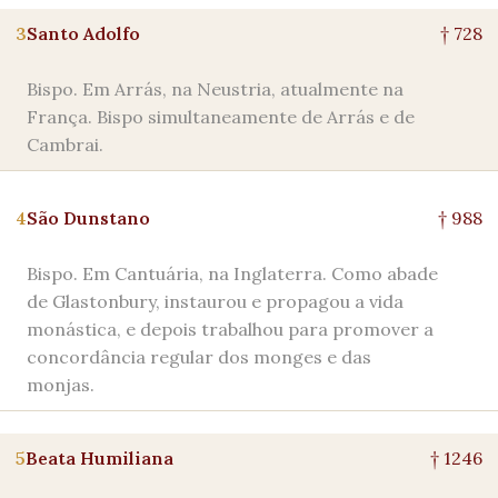
3
Santo Adolfo
† 728
Bispo. Em Arrás, na Neustria, atualmente na
França. Bispo simultaneamente de Arrás e de
Cambrai.
4
São Dunstano
† 988
Bispo. Em Cantuária, na Inglaterra. Como abade
de Glastonbury, instaurou e propagou a vida
monástica, e depois trabalhou para promover a
concordância regular dos monges e das
monjas.
5
Beata Humiliana
† 1246