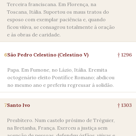
Terceira franciscana. Em Florença, na
Toscana, Itália. Suportou os maus tratos do
esposo com exemplar paciência e, quando
ficou viúva, se consagrou totalmente à oração
e às obras de caridade.
6
São Pedro Celestino (Celestino V)
† 1296
Papa. Em Fumone, no Lázio, Itália. Eremita
octogenário eleito Pontífice Romano; abdicou
no mesmo ano e preferiu regressar à solidão.
7
Santo Ivo
† 1303
Presbítero. Num castelo próximo de Tréguier,
na Bretanha, França. Exerceu a justiça sem
acepção de pessoas, defendeu órfãos, viúvas e