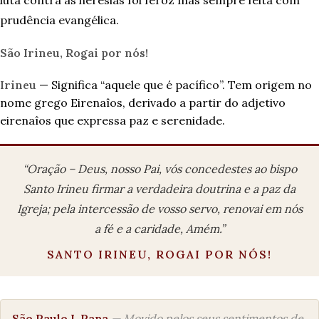
luta contra as heresias foi feroz mas sempre feita com
prudência evangélica.
São Irineu, Rogai por nós!
Irineu
— Significa “aquele que é pacífico”. Tem origem no
nome grego Eirenaîos, derivado a partir do adjetivo
eirenaîos que expressa paz e serenidade.
“Oração – Deus, nosso Pai, vós concedestes ao bispo
Santo Irineu firmar a verdadeira doutrina e a paz da
Igreja; pela intercessão de vosso servo, renovai em nós
a fé e a caridade, Amém.”
SANTO IRINEU, ROGAI POR NÓS!
São Paulo I, Papa
— Movido pelos seus sentimentos de