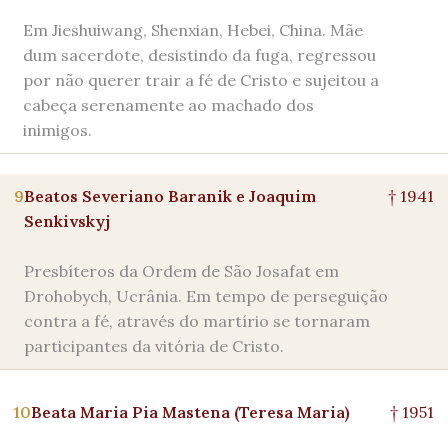
Em Jieshuiwang, Shenxian, Hebei, China. Mãe
dum sacerdote, desistindo da fuga, regressou
por não querer trair a fé de Cristo e sujeitou a
cabeça serenamente ao machado dos
inimigos.
9
Beatos Severiano Baranik e Joaquim
† 1941
Senkivskyj
Presbíteros da Ordem de São Josafat em
Drohobych, Ucrânia. Em tempo de perseguição
contra a fé, através do martírio se tornaram
participantes da vitória de Cristo.
10
Beata Maria Pia Mastena (Teresa Maria)
† 1951