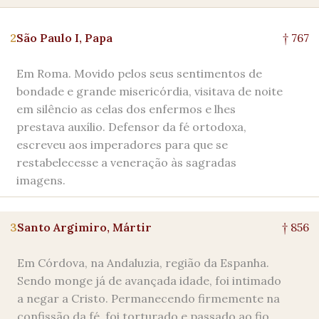
2
São Paulo I, Papa
† 767
Em Roma. Movido pelos seus sentimentos de
bondade e grande misericórdia, visitava de noite
em silêncio as celas dos enfermos e lhes
prestava auxílio. Defensor da fé ortodoxa,
escreveu aos imperadores para que se
restabelecesse a veneração às sagradas
imagens.
3
Santo Argimiro, Mártir
† 856
Em Córdova, na Andaluzia, região da Espanha.
Sendo monge já de avançada idade, foi intimado
a negar a Cristo. Permanecendo firmemente na
confissão da fé, foi torturado e passado ao fio