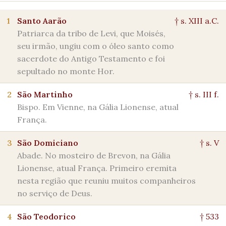
1
Santo Aarão
† s. XIII a.C.
Patriarca da tribo de Levi, que Moisés,
seu irmão, ungiu com o óleo santo como
sacerdote do Antigo Testamento e foi
sepultado no monte Hor.
2
São Martinho
† s. III f.
Bispo. Em Vienne, na Gália Lionense, atual
França.
3
São Domiciano
† s. V
Abade. No mosteiro de Brevon, na Gália
Lionense, atual França. Primeiro eremita
nesta região que reuniu muitos companheiros
no serviço de Deus.
4
São Teodorico
† 533