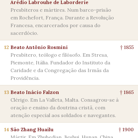
Arédio Labrouhe de Laborderie
Presbíteros e mártires. Num barco-prisão
em Rochefort, França. Durante a Revolução
Francesa, encarcerados por causa do
sacerdócio.
12
Beato Antônio Rosmini
† 1855
Presbítero, teólogo e filósofo. Em Stresa,
Piemonte, Itália. Fundador do Instituto da
Caridade e da Congregação das Irmãs da
Providência.
13
Beato Inácio Falzon
† 1865
Clérigo. Em La Valleta, Malta. Consagrou-se à
oração e ensino da doutrina cristã, com
atenção especial aos soldados e navegantes.
14
São Zhang Huailu
† 1900
Mártir. Em Zhuhedian, Jieshui, Hunan, China.