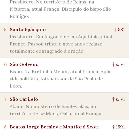
Presbítero. No território de Reims, na
Nêustria, atual França. Discípulo do bispo São
Remígio.
5
Santo Epárquio
† 581
Presbítero. Em Angoulème, na Aquitânia, atual
França. Passou trinta e nove anos recluso,
totalmente consagrado à oração.
6
São Golveno
† s. VI
Bispo. Na Bretanha Menor, atual França. Após
vida solitária, foi sucessor de São Paulo de
Léon.
7
São Carilefo
† s. VI
Abade. No mosteiro de Saint-Calais, no
território de Le Mans, Gália, atual França.
8
Beatos Jorge Beesley e Montford Scott
† 1591