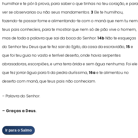
humilhar e te pôr à prova, para saber o que tinhas no teu coração, e para
ver se observarias ou não seus mandamentos.
3
Ele te humilhou,
fazendo-te passar fome e alimentando-te com o maná que nem tu nem
teus pais conhecíeis, para te mostrar que nem só de pão vive o homem,
mas de toda a palavra que sai da boca do Senhor.
14b
Não te esqueças
do Senhor teu Deus que te fez sair do Egito, da casa da escravidão,
15
e
que foi teu guia no vasto e terrível deserto, onde havia serpentes
abrasadoras, escorpiões, e uma terra árida e sem água nenhuma. Foi ele
que fez jorrar água para ti da pedra duríssima,
16a
e te alimentou no
deserto com maná, que teus pais não conheciam.
– Palavra do Senhor.
– Graças a Deus.
Ir para o Salmo