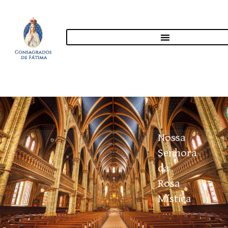
Nossa
Senhora
da
Rosa
Mística