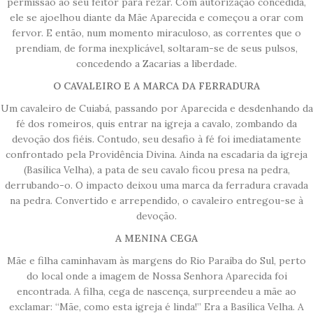
permissão ao seu feitor para rezar. Com autorização concedida,
ele se ajoelhou diante da Mãe Aparecida e começou a orar com
fervor. E então, num momento miraculoso, as correntes que o
prendiam, de forma inexplicável, soltaram-se de seus pulsos,
concedendo a Zacarias a liberdade.
O CAVALEIRO E A MARCA DA FERRADURA
Um cavaleiro de Cuiabá, passando por Aparecida e desdenhando da
fé dos romeiros, quis entrar na igreja a cavalo, zombando da
devoção dos fiéis. Contudo, seu desafio à fé foi imediatamente
confrontado pela Providência Divina. Ainda na escadaria da igreja
(Basílica Velha), a pata de seu cavalo ficou presa na pedra,
derrubando-o. O impacto deixou uma marca da ferradura cravada
na pedra. Convertido e arrependido, o cavaleiro entregou-se à
devoção.
A MENINA CEGA
Mãe e filha caminhavam às margens do Rio Paraíba do Sul, perto
do local onde a imagem de Nossa Senhora Aparecida foi
encontrada. A filha, cega de nascença, surpreendeu a mãe ao
exclamar: “Mãe, como esta igreja é linda!” Era a Basílica Velha. A