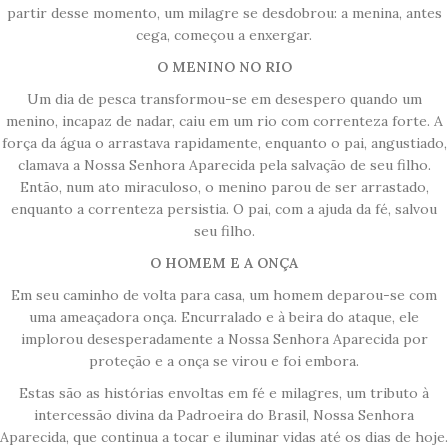
partir desse momento, um milagre se desdobrou: a menina, antes
cega, começou a enxergar.
O MENINO NO RIO
Um dia de pesca transformou-se em desespero quando um
menino, incapaz de nadar, caiu em um rio com correnteza forte. A
força da água o arrastava rapidamente, enquanto o pai, angustiado,
clamava a Nossa Senhora Aparecida pela salvação de seu filho.
Então, num ato miraculoso, o menino parou de ser arrastado,
enquanto a correnteza persistia. O pai, com a ajuda da fé, salvou
seu filho.
O HOMEM E A ONÇA
Em seu caminho de volta para casa, um homem deparou-se com
uma ameaçadora onça. Encurralado e à beira do ataque, ele
implorou desesperadamente a Nossa Senhora Aparecida por
proteção e a onça se virou e foi embora.
Estas são as histórias envoltas em fé e milagres, um tributo à
intercessão divina da Padroeira do Brasil, Nossa Senhora
Aparecida, que continua a tocar e iluminar vidas até os dias de hoje.