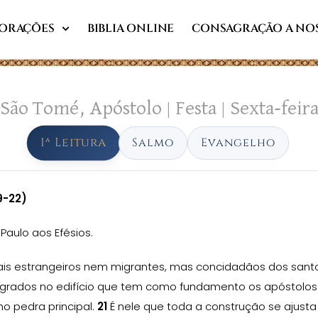
ORAÇÕES
BIBLIA ONLINE
CONSAGRAÇÃO A NO
São Tomé, Apóstolo | Festa | Sexta-feir
1ª Leitura
Salmo
Evangelho
19-22)
Paulo aos Efésios.
ais estrangeiros nem migrantes, mas concidadãos dos santos
egrados no edifício que tem como fundamento os apóstolos 
mo pedra principal.
21
É nele que toda a construção se ajusta