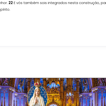
nhor.
22
E vós também sois integrados nesta construção, pa
írito.