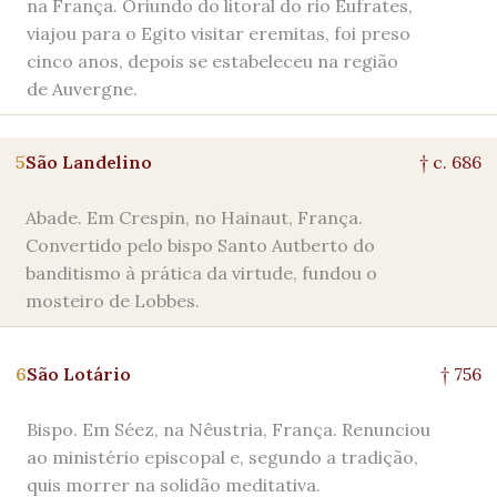
na França. Oriundo do litoral do rio Eufrates,
viajou para o Egito visitar eremitas, foi preso
cinco anos, depois se estabeleceu na região
de Auvergne.
5
São Landelino
† c. 686
Abade. Em Crespin, no Hainaut, França.
Convertido pelo bispo Santo Autberto do
banditismo à prática da virtude, fundou o
mosteiro de Lobbes.
6
São Lotário
† 756
Bispo. Em Séez, na Nêustria, França. Renunciou
ao ministério episcopal e, segundo a tradição,
quis morrer na solidão meditativa.