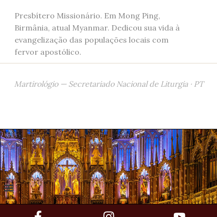
Presbítero Missionário. Em Mong Ping,
Birmânia, atual Myanmar. Dedicou sua vida à
evangelização das populações locais com
fervor apostólico.
Martirológio — Secretariado Nacional de Liturgia · PT
a Nossa Senhora
urgia Diária
iblia Online
anto do Dia