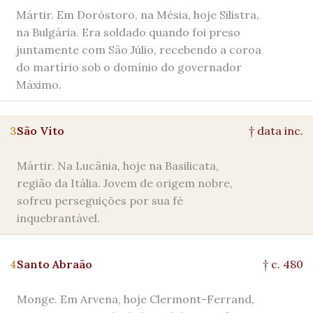
Mártir. Em Doróstoro, na Mésia, hoje Silistra,
na Bulgária. Era soldado quando foi preso
juntamente com São Júlio, recebendo a coroa
do martírio sob o domínio do governador
Máximo.
3
São Vito
† data inc.
Mártir. Na Lucânia, hoje na Basilicata,
região da Itália. Jovem de origem nobre,
sofreu perseguições por sua fé
inquebrantável.
4
Santo Abraão
† c. 480
Monge. Em Arvena, hoje Clermont-Ferrand,