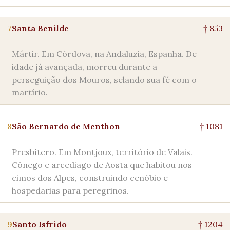
7
Santa Benilde
† 853
Mártir. Em Córdova, na Andaluzia, Espanha. De
idade já avançada, morreu durante a
perseguição dos Mouros, selando sua fé com o
martírio.
8
São Bernardo de Menthon
† 1081
Presbítero. Em Montjoux, território de Valais.
Cônego e arcediago de Aosta que habitou nos
cimos dos Alpes, construindo cenóbio e
hospedarias para peregrinos.
9
Santo Isfrido
† 1204