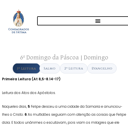
6º Domingo da Páscoa | Domingo
1ª Leitura
Salmo
2ª Leitura
Evangelho
Primeira Leitura (At 8,5-8.14-17)
Leitura dos Atos dos Apóstolos.
Naqueles dias,
5
Felipe desceu a uma cidade da Samaria e anunciou-
lhes o Cristo.
6
As multidões seguiam com atenção as coisas que Felipe
dizia. E todos unânimes o escutavam, pois viam os milagres que ele