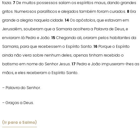
fazia.
7
De muitos possessos saíam os espíritos maus, dando grandes
gritos. Numerosos paralíticos e aleijados também foram curados.
8
Era
grande a alegria naquela cidade.
14
Os apóstolos, que estavam em
Jerusalém, souberam que a Samaria acolhera a Palavra de Deus, e
enviaram lá Pedro e João.
15
Chegando ali, oraram pelos habitantes da
Samaria, para que recebessem o Espírito Santo.
16
Porque o Espírito
ainda não viera sobre nenhum deles; apenas tinham recebido o
batismo em nome do Senhor Jesus.
17
Pedro e João impuseram-lhes as
mãos, e eles receberam o Espírito Santo.
– Palavra do Senhor.
– Graças a Deus.
(Ir para o Salmo)