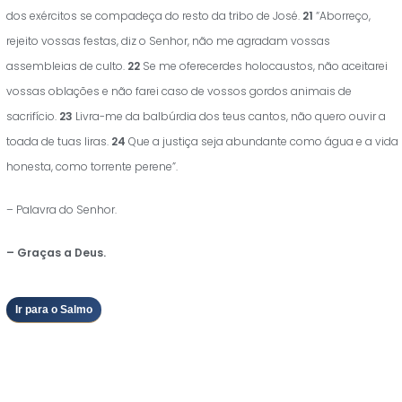
dos exércitos se compadeça do resto da tribo de José.
21
“Aborreço,
rejeito vossas festas, diz o Senhor, não me agradam vossas
assembleias de culto.
22
Se me oferecerdes holocaustos, não aceitarei
vossas oblações e não farei caso de vossos gordos animais de
sacrifício.
23
Livra-me da balbúrdia dos teus cantos, não quero ouvir a
toada de tuas liras.
24
Que a justiça seja abundante como água e a vida
honesta, como torrente perene”.
– Palavra do Senhor.
– Graças a Deus.
Ir para o Salmo