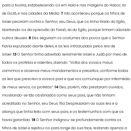
para a Assíria, estabelecendo-os em Hala e nas margens do Habor, rio
de Gozã, e nas cidades da Média.
7
Isto aconteceu porque os filhos de
Israel pecaram contra o Senhor, seu Deus, que os tinha tirado do Egito,
libertando-os da opressão do Faraó, rei do Egito, porque tinham adorado
outros deuses.
8
Eles seguiram os costumes dos povos que o Senhor
havia expulsado diante deles, e as leis introduzidas pelos reis de
Israel.
13
O Senhor tinha advertido seriamente Israel e Judá por meio de
todos os profetas e videntes, dizendo: “Voltai dos vossos maus
caminhos e observai meus mandamentos e preceitos, conforme todas
as leis que prescrevi a vossos pais e que vos comuniquei por intermédio
de meus servos, os profetas”.
14
Eles, porém, não prestaram ouvidos,
mostrando-se tão obstinados como seus pais, que não tinham
acreditado no Senhor, seu Deus. 15a Desprezaram as suas leis e a
aliança que tinha feito com seus pais, e os testemunhos com que os
havia garantido.
18
O Senhor indignou-se profundamente contra os
filhos de Israel e rejeitou-os para longe da sua face, restando apenas a