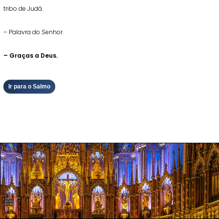
tribo de Judá.
– Palavra do Senhor.
– Graças a Deus.
Ir para o Salmo
a Nossa Senhora
urgia Diária
iblia Online
anto do Dia