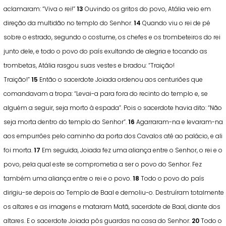
aclamaram: “Viva o rei!”
13
Ouvindo os gritos do povo, Atália veio em
direção da multidão no templo do Senhor.
14
Quando viu o rei de pé
sobre o estrado, segundo o costume, os chefes e os trombeteiros do rei
junto dele, e todo o povo do país exultando de alegria e tocando as
trombetas, Atália rasgou suas vestes e bradou: “Traição!
Traição!”
15
Então o sacerdote Joiada ordenou aos centuriões que
comandavam a tropa: “Levai-a para fora do recinto do templo e, se
alguém a seguir, seja morto à espada”. Pois o sacerdote havia dito: “Não
seja morta dentro do templo do Senhor”.
16
Agarraram-na e levaram-na
aos empurrões pelo caminho da porta dos Cavalos até ao palácio, e ali
foi morta.
17
Em seguida, Joiada fez uma aliança entre o Senhor, o rei e o
povo, pela qual este se comprometia a ser o povo do Senhor. Fez
também uma aliança entre o rei e o povo.
18
Todo o povo do país
dirigiu-se depois ao Templo de Baal e demoliu-o. Destruíram totalmente
os altares e as imagens e mataram Matã, sacerdote de Baal, diante dos
altares. E o sacerdote Joiada pôs guardas na casa do Senhor.
20
Todo o