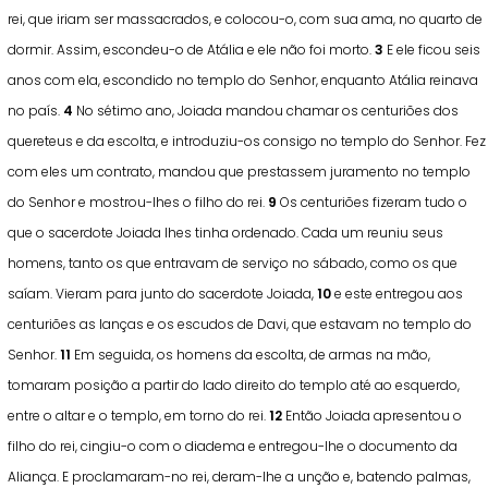
rei, que iriam ser massacrados, e colocou-o, com sua ama, no quarto de
dormir. Assim, escondeu-o de Atália e ele não foi morto.
3
E ele ficou seis
anos com ela, escondido no templo do Senhor, enquanto Atália reinava
no país.
4
No sétimo ano, Joiada mandou chamar os centuriões dos
quereteus e da escolta, e introduziu-os consigo no templo do Senhor. Fez
com eles um contrato, mandou que prestassem juramento no templo
do Senhor e mostrou-lhes o filho do rei.
9
Os centuriões fizeram tudo o
que o sacerdote Joiada lhes tinha ordenado. Cada um reuniu seus
homens, tanto os que entravam de serviço no sábado, como os que
saíam. Vieram para junto do sacerdote Joiada,
10
e este entregou aos
centuriões as lanças e os escudos de Davi, que estavam no templo do
Senhor.
11
Em seguida, os homens da escolta, de armas na mão,
tomaram posição a partir do lado direito do templo até ao esquerdo,
entre o altar e o templo, em torno do rei.
12
Então Joiada apresentou o
filho do rei, cingiu-o com o diadema e entregou-lhe o documento da
Aliança. E proclamaram-no rei, deram-lhe a unção e, batendo palmas,