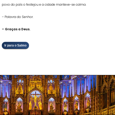
povo do país o festejou e a cidade manteve-se calma.
– Palavra do Senhor.
– Graças a Deus.
Ir para o Salmo
a Nossa Senhora
urgia Diária
iblia Online
anto do Dia