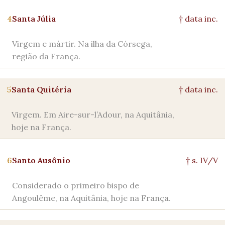
4
Santa Júlia
† data inc.
Virgem e mártir. Na ilha da Córsega,
região da França.
5
Santa Quitéria
† data inc.
Virgem. Em Aire-sur-l’Adour, na Aquitânia,
hoje na França.
6
Santo Ausônio
† s. IV/V
Considerado o primeiro bispo de
Angoulême, na Aquitânia, hoje na França.