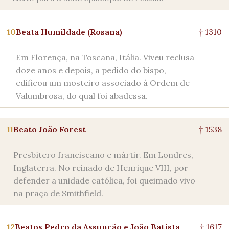
10
Beata Humildade (Rosana)
† 1310
Em Florença, na Toscana, Itália. Viveu reclusa
doze anos e depois, a pedido do bispo,
edificou um mosteiro associado à Ordem de
Valumbrosa, do qual foi abadessa.
11
Beato João Forest
† 1538
Presbítero franciscano e mártir. Em Londres,
Inglaterra. No reinado de Henrique VIII, por
defender a unidade católica, foi queimado vivo
na praça de Smithfield.
12
Beatos Pedro da Assunção e João Batista
† 1617