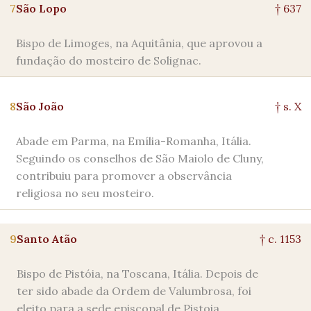
7
São Lopo
† 637
Bispo de Limoges, na Aquitânia, que aprovou a
fundação do mosteiro de Solignac.
8
São João
† s. X
Abade em Parma, na Emília-Romanha, Itália.
Seguindo os conselhos de São Maiolo de Cluny,
contribuiu para promover a observância
religiosa no seu mosteiro.
9
Santo Atão
† c. 1153
Bispo de Pistóia, na Toscana, Itália. Depois de
ter sido abade da Ordem de Valumbrosa, foi
eleito para a sede episcopal de Pistoia.